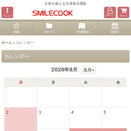
生食を越える冷凍食品通販
メニュー
ﾏｲﾍﾟｰｼﾞ
カート
特集
カテゴリ
ご利用案内
営業日
ホーム
>
カレンダー
カレンダー
2026年8月
次月»
日
月
火
水
2
3
4
5