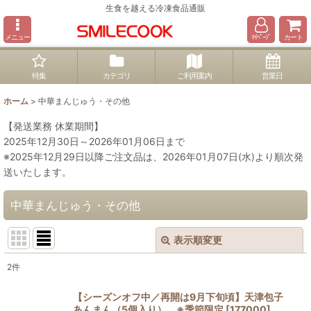
生食を越える冷凍食品通販
メニュー
ﾏｲﾍﾟｰｼﾞ
カート
特集
カテゴリ
ご利用案内
営業日
ホーム
>
中華まんじゅう・その他
【発送業務 休業期間】
2025年12月30日～2026年01月06日まで
※2025年12月29日以降ご注文品は、2026年01月07日(水)より順次発
送いたします。
中華まんじゅう・その他
表示順変更
閉じる
2
件
表示数
:
【シーズンオフ中／再開は9月下旬頃】天津包子
あんまん（5個入り） ※季節限定
[
177000
]