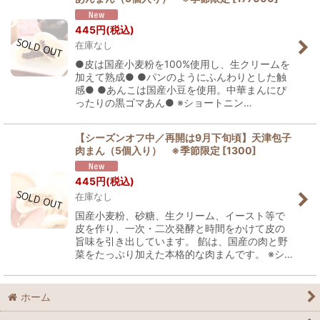
並び順
:
445
円
(税込)
在庫なし
絞り込む
●皮は国産小麦粉を100%使用し、生クリームを
加えて熟成● ●パンのようにふんわりとした触
感● ●あんこは国産小豆を使用。中華まんにぴ
ったりの黒ゴマあん● ※ショートニン…
【シーズンオフ中／再開は9月下旬頃】天津包子
肉まん（5個入り） ※季節限定
[
1300
]
445
円
(税込)
在庫なし
国産小麦粉、砂糖、生クリーム、イースト等で
皮を作り、一次・二次発酵と時間をかけて皮の
旨味を引き出しています。 餡は、国産の肉と野
菜をたっぷり加えた本格的な肉まんです。 ※シ…
ホーム