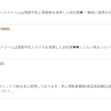
絞り込む
タードクリームは国産牛乳と国産卵を使用した自社製● 一般的に使用さ
1995
]
コクリームは国産牛乳１００％を使用した自社製●●ミニたい焼きシリー
00
]
のミックス粉を衣に使用しております。衣に増粘多糖類(食品添加物)は
ったミ…