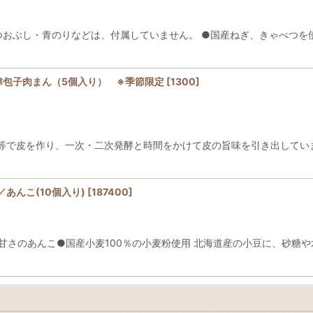
つおぶし・青のりなどは、付属していません。 ●国産ねぎ、きゃべつを
津包子肉まん（5個入り） ※季節限定
[
1300
]
等で皮を作り、一次・二次発酵と時間をかけて皮の旨味を引き出してい
あんこ(10個入り)
[
187400
]
甘さのあんこ●国産小麦100％の小麦粉使用 北海道産の小豆に、砂糖