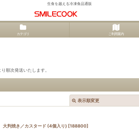
生食を越える冷凍食品通販
カテゴリ
ご利用案内
水)より順次発送いたします。
表示順変更
大判焼き／カスタード (4個入り)
[
188800
]