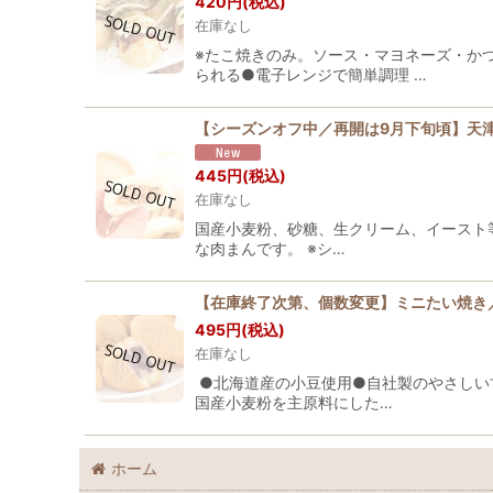
420
円
(税込)
在庫なし
※たこ焼きのみ。ソース・マヨネーズ・か
られる●電子レンジで簡単調理 …
【シーズンオフ中／再開は9月下旬頃】天
445
円
(税込)
在庫なし
国産小麦粉、砂糖、生クリーム、イースト
な肉まんです。 ※シ…
【在庫終了次第、個数変更】ミニたい焼き／
495
円
(税込)
在庫なし
●北海道産の小豆使用●自社製のやさしい
国産小麦粉を主原料にした…
ホーム