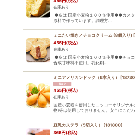
455
円
(税込)
在庫あり
●皮は 国産小麦粉１００％使用●●カス
原料で作っています。調理方…
ミニたい焼き／チョコクリーム (8個入り)
[
455
円
(税込)
在庫あり
●皮は 国産小麦粉１００％使用●●チョ
合成甘味料不使用。乳化剤…
ミニアメリカンドック（6本入り）
[
1873
455
円
(税込)
在庫あり
国産小麦粉を使用したニッコーオリジナル
物)等は使用しておりません。安全にこだわ
豆乳カステラ（5切入り）
[
181800
]
366
円
(税込)