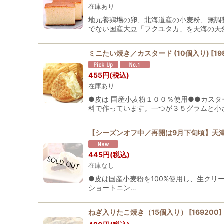
在庫あり
地元養鶏場の卵、北海道産の小麦粉、無調
でない国産大豆「フクユタカ」を天海の天
ミニたい焼き／カスタード (10個入り)
[
19
455
円
(税込)
在庫あり
●皮は 国産小麦粉１００％使用●●カス
料で作っています。一つが３５グラムと小
【シーズンオフ中／再開は9月下旬頃】天
445
円
(税込)
在庫なし
●皮は国産小麦粉を100%使用し、生クリ
ショートニン…
ねぎ入りたこ焼き（15個入り）
[
169200
]