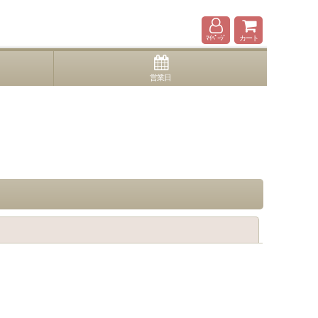
ﾏｲﾍﾟｰｼﾞ
カート
営業日
閉じる