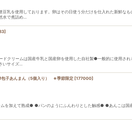
整豆乳を使用しております。卵はその日使う分だけを仕入れた新鮮なも
然水で煮詰め…
83
]
タードクリームは国産牛乳と国産卵を使用した自社製●一般的に使用され
さいサイズ…
津包子あんまん（5個入り） ※季節限定
[
177000
]
ームを加えて熟成● ●パンのようにふんわりとした触感● ●あんこは国