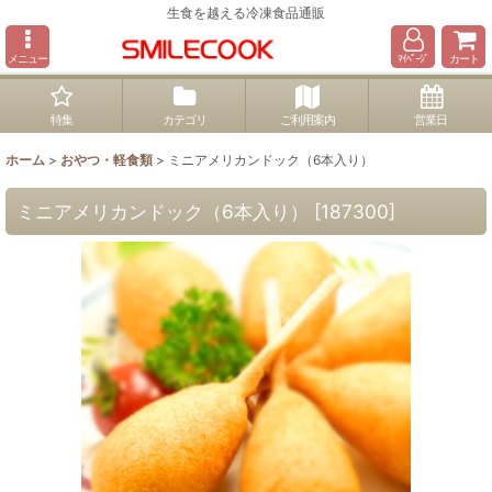
生食を越える冷凍食品通販
メニュー
ﾏｲﾍﾟｰｼﾞ
カート
特集
カテゴリ
ご利用案内
営業日
ホーム
>
おやつ・軽食類
>
ミニアメリカンドック（6本入り）
ミニアメリカンドック（6本入り）
[
187300
]