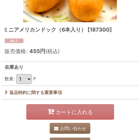
ミニアメリカンドック（6本入り）
[
187300
]
販売価格
:
455
円
(税込)
在庫あり
数量
:
P
返品特約に関する重要事項
カートに入れる
お問い合わせ