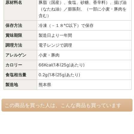
原材料名
豚脂（国産）、食塩、砂糖、香辛料）、揚げ油
（なたね油）／膨脹剤、（一部に小麦・豚肉を
含む）
保存方法
冷凍（－１８℃以下）で保存
賞味期限
製造日より一年間
調理方法
電子レンジで調理
アレルゲン
小麦・豚肉
カロリー
66Kcal(1本(25g)あたり)
食塩相当量
0.2g(1本(25g)あたり)
製造地
熊本県
この商品を買った人は、こんな商品も買っています