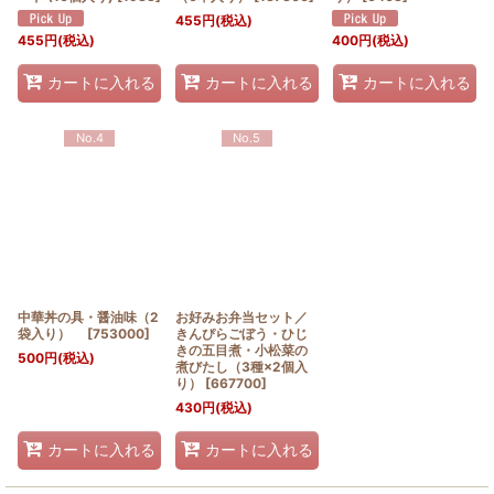
455
円
(税込)
455
円
(税込)
400
円
(税込)
カートに入れる
カートに入れる
カートに入れる
No.4
No.5
中華丼の具・醤油味（2
お好みお弁当セット／
袋入り）
[
753000
]
きんぴらごぼう・ひじ
きの五目煮・小松菜の
500
円
(税込)
煮びたし（3種×2個入
り）
[
667700
]
430
円
(税込)
カートに入れる
カートに入れる