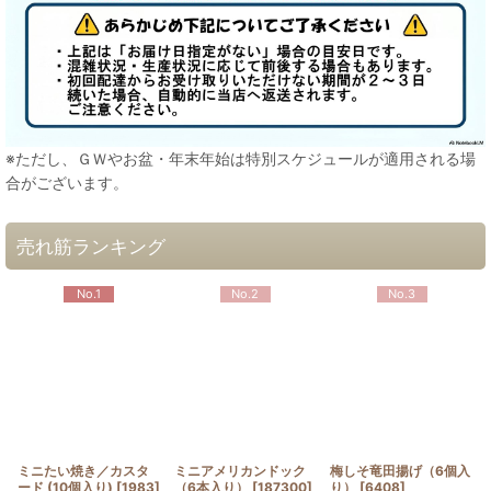
※ただし、ＧＷやお盆・年末年始は特別スケジュールが適用される場
合がございます。
売れ筋ランキング
No.1
No.2
No.3
ミニたい焼き／カスタ
ミニアメリカンドック
梅しそ竜田揚げ（6個入
ード (10個入り)
[
1983
]
（6本入り）
[
187300
]
り）
[
6408
]