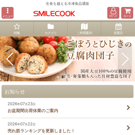
生食を越える冷凍食品通販
メニュー
ﾏｲﾍﾟｰｼﾞ
カート
特集
カテゴリ
ご利用案内
営業日
お知らせ
2026
07
23
年
月
日
お盆期間出荷休業のご案内
2026
07
22
年
月
日
売れ筋ランキングを更新しました！