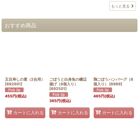
もっと見る
おすすめ商品
五目寿しの素（2合用）
ごぼうと白身魚の磯辺
鶏ごぼうハンバーグ（8
[
692601
]
揚げ（8個入り）
個入り）
[
6989
]
[
692501
]
455
円
(税込)
465
円
(税込)
365
円
(税込)
カートに入れる
カートに入れる
カートに入れる