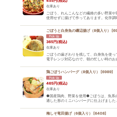
455
円
(税込)
在庫あり
ごぼう、れんこんなどの繊維の多い野菜や
使用せずに揚げて作ってあります。化学調
ごぼうと白身魚の磯辺揚げ（8個入り）
[
6
365
円
(税込)
在庫あり
ごぼうの歯ざわりを残して、白身魚を使っ
電子レンジ対応なので、朝の忙しい時のお
鶏ごぼうハンバーグ（8個入り）
[
6989
]
465
円
(税込)
在庫あり
●国産鶏肉、野菜を使用●ごぼうは、魚系
適した形のミニハンバーグに仕上げました
梅しそ竜田揚げ（6個入り）
[
6408
]