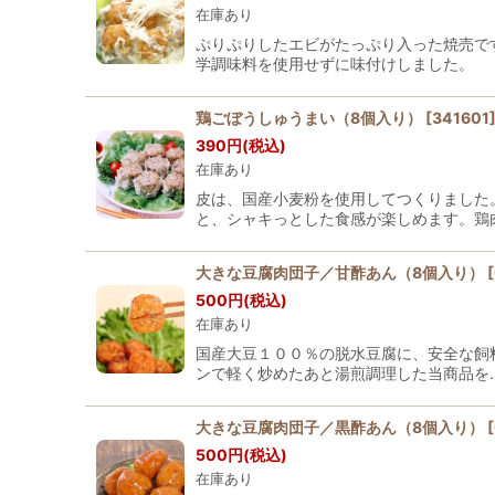
在庫あり
ぷりぷりしたエビがたっぷり入った焼売で
学調味料を使用せずに味付けしました。
鶏ごぼうしゅうまい（8個入り）
[
341601
390
円
(税込)
在庫あり
皮は、国産小麦粉を使用してつくりました
と、シャキっとした食感が楽しめます。鶏
大きな豆腐肉団子／甘酢あん（8個入り）
[
500
円
(税込)
在庫あり
国産大豆１００％の脱水豆腐に、安全な飼
ンで軽く炒めたあと湯煎調理した当商品を
大きな豆腐肉団子／黒酢あん（8個入り）
[
500
円
(税込)
在庫あり