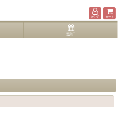
ﾏｲﾍﾟｰｼﾞ
カート
営業日
閉じる