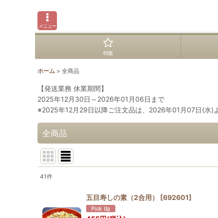
メニュー
特集
ホーム
>
全商品
【発送業務 休業期間】
2025年12月30日～2026年01月06日まで
※2025年12月29日以降ご注文品は、2026年01月07日(
全商品
41
件
表示数
:
五目寿しの素（2合用）
[
692601
]
並び順
: