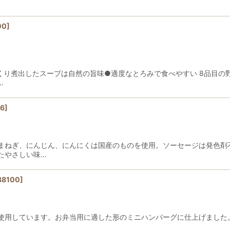
00
]
くり煮出したスープは自然の旨味●適度なとろみで食べやすい 8品目の
…
6
]
まねぎ、にんじん、にんにくは国産のものを使用。ソーセージは発色剤
たやさしい味…
88100
]
使用しています。お弁当用に適した形のミニハンバーグに仕上げました