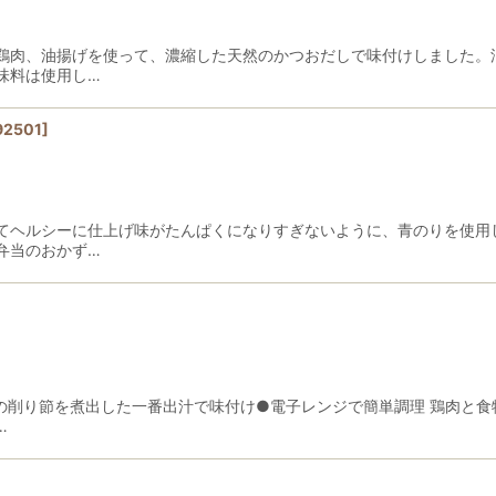
絞り込む
鶏肉、油揚げを使って、濃縮した天然のかつおだしで味付けしました。
味料は使用し…
92501
]
てヘルシーに仕上げ味がたんぱくになりすぎないように、青のりを使用
弁当のおかず…
の削り節を煮出した一番出汁で味付け●電子レンジで簡単調理 鶏肉と
…