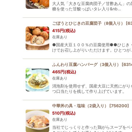
大人気「大きな豆腐肉団子／甘酢あん」の黒
糖を使った甘酸っぱいタレ入り&nb…
ごぼうとひじきの豆腐団子（8個入り）
[
6
415
円
(税込)
在庫あり
●国産大豆１００％の豆腐使用●●ひじき
けでお召し上がりいただけます。ひとつが
ふんわり豆腐ハンバーグ（3個入り）
[
631
465
円
(税込)
在庫あり
消泡剤を使用せず、国産大豆に天然にがり
つ口当たりを残して作り上げています。
中華丼の具・塩味（2袋入り）
[
756200
]
510
円
(税込)
在庫あり
当社でじっくりと作った鶏がらスープをベ