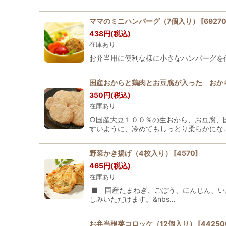
ママのミニハンバーグ（7個入り）
[
69270
438
円
(税込)
在庫あり
お弁当用に便利な様に小さなハンバーグを作
国産おからと鶏肉とお豆腐が入った おか
350
円
(税込)
在庫あり
○国産大豆１００％の生おから、お豆腐、
すいように、冷めてもしっとり柔らかにな
野菜かき揚げ（4枚入り）
[
4570
]
465
円
(税込)
在庫あり
■ 国産たまねぎ、ごぼう、にんじん、い
しみいただけます。&nbs…
お弁当根菜コロッケ（12個入り）
[
44250