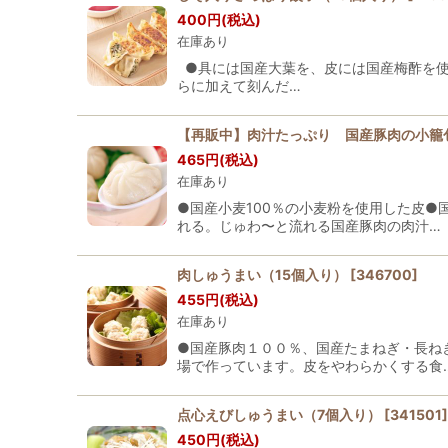
400
円
(税込)
在庫あり
●具には国産大葉を、皮には国産梅酢を使
らに加えて刻んだ…
【再販中】肉汁たっぷり 国産豚肉の小籠
465
円
(税込)
在庫あり
●国産小麦100％の小麦粉を使用した皮
れる。じゅわ〜と流れる国産豚肉の肉汁…
肉しゅうまい（15個入り）
[
346700
]
455
円
(税込)
在庫あり
●国産豚肉１００％、国産たまねぎ・長ね
場で作っています。皮をやわらかくする食
点心えびしゅうまい（7個入り）
[
341501
]
450
円
(税込)