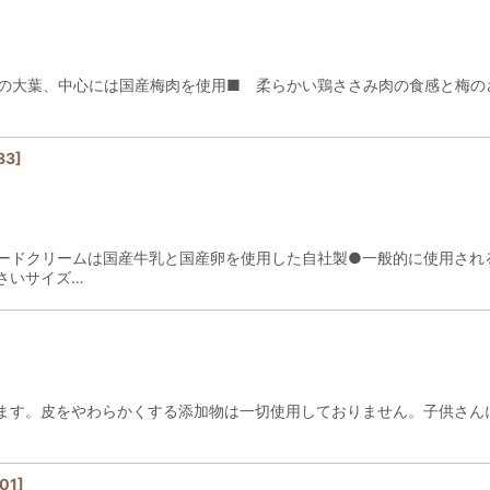
の大葉、中心には国産梅肉を使用■ 柔らかい鶏ささみ肉の食感と梅の
83
]
タードクリームは国産牛乳と国産卵を使用した自社製●一般的に使用され
さいサイズ…
ます。皮をやわらかくする添加物は一切使用しておりません。子供さん
01
]