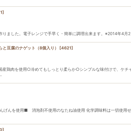
1
]
りました。電子レンジで手早く・簡単に調理出来ます。※2014年4月
らと豆腐のナゲット（8個入り）
[
4621
]
国産鶏肉を使用○冷めてもしっとり柔らか○シンプルな味付けで、ケチ
…
んげんを使用■ 消泡剤不使用のなたね油使用 化学調味料は一切使用
0
]