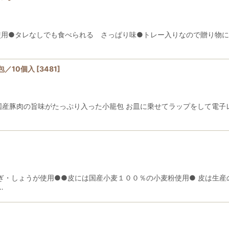
用●タレなしでも食べられる さっぱり味●トレー入りなので贈り物に
包／10個入
[
3481
]
●国産豚肉の旨味がたっぷり入った小籠包 お皿に乗せてラップをして電
ぎ・しょうが使用●●皮には国産小麦１００％の小麦粉使用● 皮は生産
…