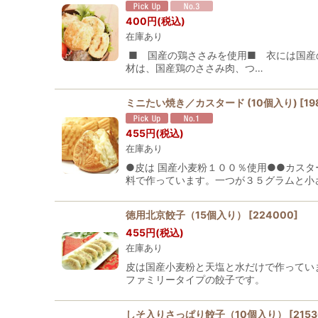
400
円
(税込)
在庫あり
■ 国産の鶏ささみを使用■ 衣には国産
材は、国産鶏のささみ肉、つ…
ミニたい焼き／カスタード (10個入り)
[
19
455
円
(税込)
在庫あり
●皮は 国産小麦粉１００％使用●●カス
料で作っています。一つが３５グラムと小
徳用北京餃子（15個入り）
[
224000
]
455
円
(税込)
在庫あり
皮は国産小麦粉と天塩と水だけで作ってい
ファミリータイプの餃子です。
しそ入りさっぱり餃子（10個入り）
[
2153