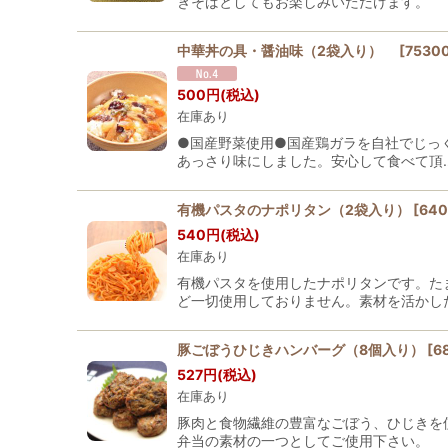
きそばとしてもお楽しみいただけます。
中華丼の具・醤油味（2袋入り）
[
7530
500
円
(税込)
在庫あり
●国産野菜使用●国産鶏ガラを自社でじっ
あっさり味にしました。安心して食べて頂
有機パスタのナポリタン（2袋入り）
[
640
540
円
(税込)
在庫あり
有機パスタを使用したナポリタンです。た
ど一切使用しておりません。素材を活かし
豚ごぼうひじきハンバーグ（8個入り）
[
6
527
円
(税込)
在庫あり
豚肉と食物繊維の豊富なごぼう、ひじきを
弁当の素材の一つとしてご使用下さい。