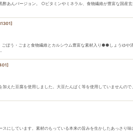
酢あんバージョン。 ○ビタミンやミネラル、食物繊維が豊富な国産玄米
31301
]
・ごぼう・ごまと食物繊維とカルシウム豊富な素材入り●●しょうゆや清
…
401
]
を加えた豆腐を使用しました。大豆たんぱく等を使用していませんので
ースにしています。素材のもっている本来の旨みを生かしたあっさり味