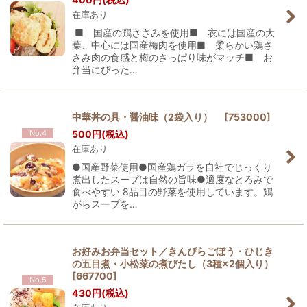
在庫あり
■ 国産の鶏ささみを使用■ 衣には国産の大
葉、中心には国産梅肉を使用■ 柔らかい鶏さ
さみ肉の食感と梅のさっぱり味がマッチ■ お
弁当にぴった…
中華丼の具・醤油味（2袋入り）
[
753000
]
No.4
500
円
(税込)
在庫あり
●国産野菜使用●国産鶏ガラを自社でじっくり
煮出したスープは自然の旨味●適度なとろみで
食べやすい 8品目の野菜を使用しています。鶏
がらスープを…
お好みお弁当セット／きんぴらごぼう・ひじき
の五目煮・小松菜の煮びたし（3種×2個入り）
[
667700
]
No.5
430
円
(税込)