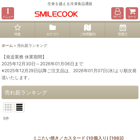
生食を越える冷凍食品通販
メニュー
ﾏｲﾍﾟｰｼﾞ
カート
特集
カテゴリ
ご利用案内
営業日
ホーム
>
売れ筋ランキング
【発送業務 休業期間】
2025年12月30日～2026年01月06日まで
※2025年12月29日以降ご注文品は、2026年01月07日(水)より順次発
送いたします。
売れ筋ランキング
5
件
ミニたい焼き／カスタード (10個入り)
[
1983
]