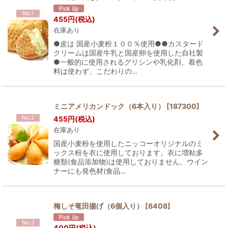
No.1
455
円
(税込)
在庫あり
●皮は 国産小麦粉１００％使用●●カスタード
クリームは国産牛乳と国産卵を使用した自社製
●一般的に使用されるグリシンや乳化剤、着色
料は使わず、こだわりの…
ミニアメリカンドック（6本入り）
[
187300
]
No.2
455
円
(税込)
在庫あり
国産小麦粉を使用したニッコーオリジナルのミ
ックス粉を衣に使用しております。衣に増粘多
糖類(食品添加物)は使用しておりません。ウイン
ナーにも発色材(食品…
梅しそ竜田揚げ（6個入り）
[
6408
]
No.3
400
円
(税込)